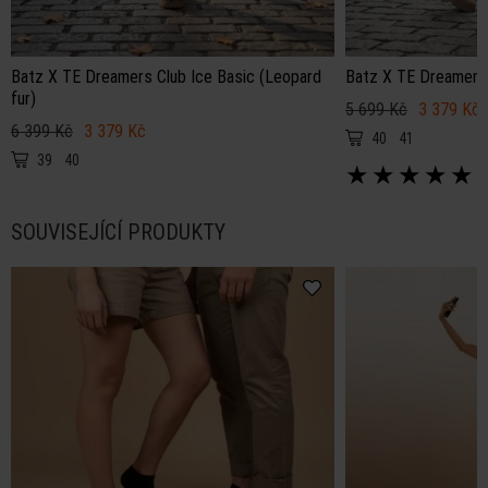
Batz X TE Dreamers Club Ice Basic (Leopard
Batz X TE Dreamers 
fur)
5 699 Kč
3 379 Kč
6 399 Kč
3 379 Kč
40
41
39
40
★
★
★
★
★
SOUVISEJÍCÍ PRODUKTY