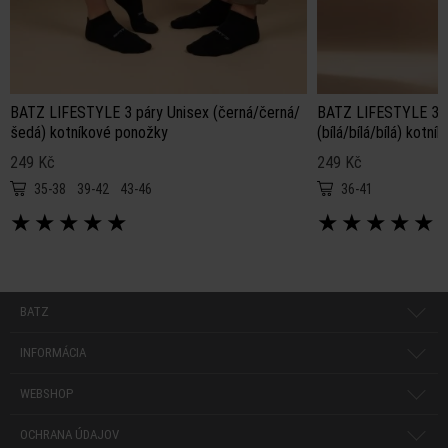
BATZ LIFESTYLE 3 páry Unisex (černá/černá/
BATZ LIFESTYLE 3 p
šedá) kotníkové ponožky
(bílá/bílá/bílá) kotn
249 Kč
249 Kč
35-38
39-42
43-46
36-41
★
★
★
★
★
★
★
★
★
★
BATZ
INFORMÁCIA
WEBSHOP
OCHRANA ÚDAJOV