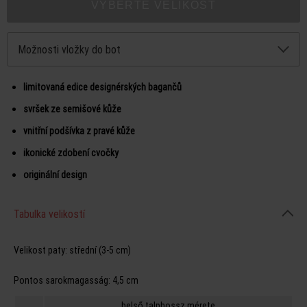
VYBERTE VELIKOST
Možnosti vložky do bot
limitovaná edice designérských bagančů
svršek ze semišové kůže
vnitřní podšívka z pravé kůže
ikonické zdobení cvočky
originální design
Tabulka velikostí
Velikost paty:
střední (3-5 cm)
Pontos sarokmagasság:
4,5 cm
belső talphossz mérete