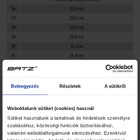
36
22,9 cm
37
23,6 cm
38
24,3 cm
39
25,0 cm
40
25,7cm
41
26,4 cm
Velikost špičky:
F, G
Beleegyezés
Részletek
A sütikről
Jelmagyarázat fejbőséghez (szélesség, magasság):
F = átlagnál keskenyebb, alacsonyabb lábfejre alkalmas
Weboldalunk sütiket (cookies) használ
G = normál szélességű és magasságú lábfejre alkalmas
Sütiket használunk a tartalmak és hirdetések személyre
H = átlagnál szélesebb, magasabb lábfejre alkalmas
szabásához, közösségi funkciók biztosításához,
valamint weboldalforgalmunk elemzéséhez. Ezenkívül