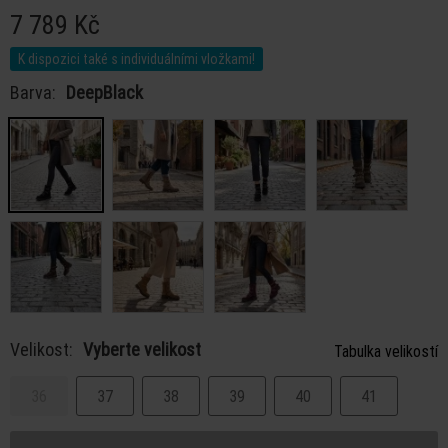
7 789 Kč
K dispozici také s individuálními vložkami!
Barva:
DeepBlack
Velikost:
Vyberte velikost
Tabulka velikostí
36
37
38
39
40
41