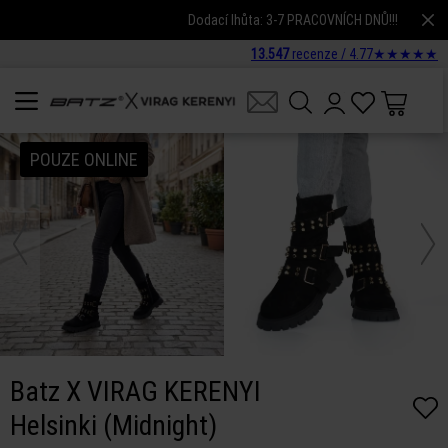
Dodací lhůta: 3-7 PRACOVNÍCH DNŮ!!!
13.547
recenze /
4.77
★
★
★
★
★
POUZE ONLINE
Batz X VIRAG KERENYI
Helsinki (Midnight)