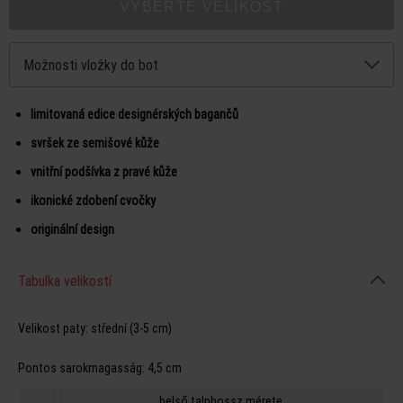
VYBERTE VELIKOST
Možnosti vložky do bot
limitovaná edice designérských bagančů
svršek ze semišové kůže
vnitřní podšívka z pravé kůže
ikonické zdobení cvočky
originální design
Tabulka velikostí
Velikost paty:
střední (3-5 cm)
Pontos sarokmagasság:
4,5 cm
belső talphossz mérete