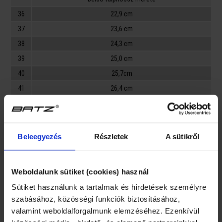
36
22,9 cm
37
23,6 cm
38
24,3 cm
39
25,0 cm
40
25,7cm
41
26,4 cm
Velikost špičky:
F, G
Beleegyezés
Részletek
A sütikről
Jelmagyarázat fejbőséghez (szélesség, magasság):
F = átlagnál keskenyebb, alacsonyabb lábfejre alkalmas
Weboldalunk sütiket (cookies) használ
G = normál szélességű és magasságú lábfejre alkalmas
Sütiket használunk a tartalmak és hirdetések személyre
H = átlagnál szélesebb, magasabb lábfejre alkalmas
szabásához, közösségi funkciók biztosításához,
valamint weboldalforgalmunk elemzéséhez. Ezenkívül