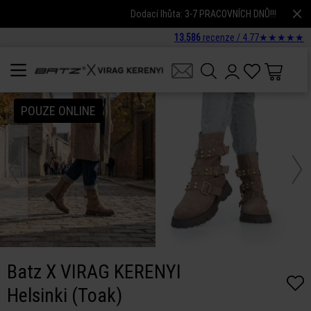
Dodací lhůta: 3-7 PRACOVNÍCH DNŮ!!!
13.586
recenze /
4.77
★
★
★
★
★
POUZE ONLINE
Batz X VIRAG KERENYI
Helsinki (Toak)