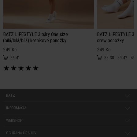
BATZ LIFESTYLE 3 páry One size
BATZ LIFESTYLE 3 pár
(bílá/bílá/bílá) kotníkové ponožky
crew ponožky
249 Kč
249 Kč
36-41
35-38
39-42
43-
★
★
★
★
★
BATZ
INFORMÁCIA
WEBSHOP
OCHRANA ÚDAJOV