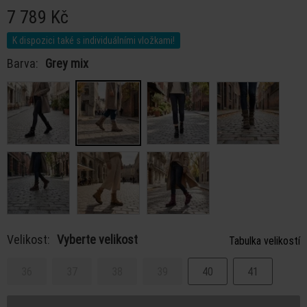
7 789 Kč
K dispozici také s individuálními vložkami!
Barva:
Grey mix
Velikost:
Vyberte velikost
Tabulka velikostí
36
37
38
39
40
41