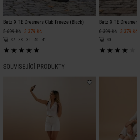
Batz X TE Dreamers Club Freeze (Black)
Batz X TE Dreamers C
5 699 Kč
3 379 Kč
6 399 Kč
3 379 Kč
37
38
39
40
41
40
★
★
★
★
★
★
★
★
★
★
SOUVISEJÍCÍ PRODUKTY