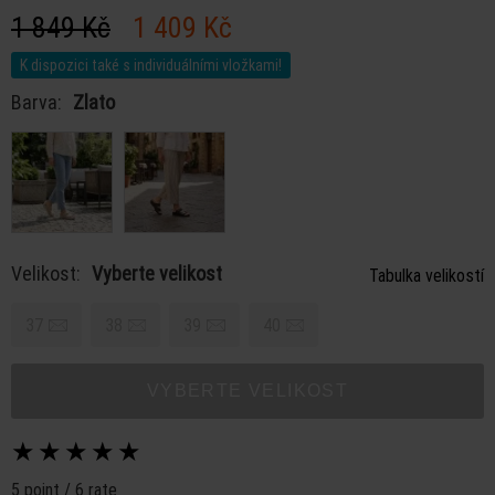
1 849 Kč
1 409 Kč
K dispozici také s individuálními vložkami!
Barva:
Zlato
Velikost:
Vyberte velikost
Tabulka velikostí
37
38
39
40
VYBERTE VELIKOST
★
★
★
★
★
5 point / 6 rate