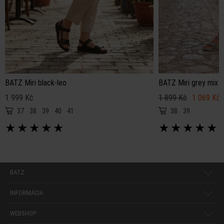
BATZ Miri black-leo
BATZ Miri grey mix
1 999 Kč
1 899 Kč
1 069 Kč
37
38
39
40
41
38
39
★
★
★
★
★
★
★
★
★
★
BATZ
INFORMÁCIA
WEBSHOP