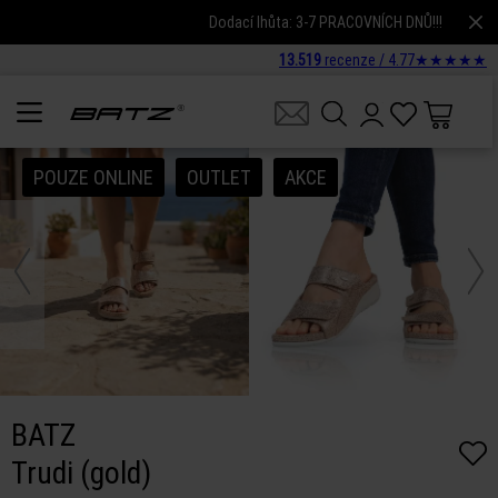
Dodací lhůta: 3-7 PRACOVNÍCH DNŮ!!!
13.519
recenze /
4.77
★
★
★
★
★
POUZE ONLINE
OUTLET
AKCE
BATZ
Trudi (gold)