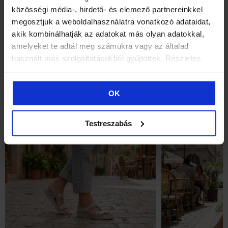
közösségi média-, hirdető- és elemező partnereinkkel
Popis
megosztjuk a weboldalhasználatra vonatkozó adataidat,
akik kombinálhatják az adatokat más olyan adatokkal,
Hodnocení
amelyeket te adtál meg számukra vagy az általad
használt más szolgáltatásokból gyűjtöttek. Részletes
tájékoztató:
https://batz.hu/suti-tajekoztato
GPSR
OK
MOHLO BY VÁS TAKÉ ZAJÍMAT ...
Testreszabás