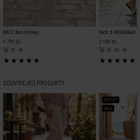
BATZ Bori (stone)
Batz X REKAVAGO Pr
1 799 Kč
2 199 Kč
39
40
38
39
40
★
★
★
★
★
★
★
★
★
★
SOUVISEJÍCÍ PRODUKTY
OUTLET
AKCE