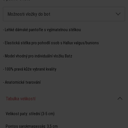
Možnosti vložky do bot
- Lehké dámské pantofle s vyjímatelnou stélkou
- Elastická stélka pro pohodlí osob s Hallux valgus/bunions
- Model vhodný pro individuální vložku Batz
- 100% pravá kůže vybrané kvality
- Anatomické tvarování
Tabulka velikostí
Velikost paty:
střední (3-5 cm)
Pontos sarokmagasság:
3,5 cm