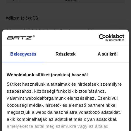
Velikost špičky:
F, G
Jelmagyarázat fejbőséghez (szélesség, magasság):
F = átlagnál keskenyebb, alacsonyabb lábfejre alkalmas
G = normál szélességű és magasságú lábfejre alkalmas
Beleegyezés
Részletek
A sütikről
H = átlagnál szélesebb, magasabb lábfejre alkalmas
Weboldalunk sütiket (cookies) használ
Popis
Sütiket használunk a tartalmak és hirdetések személyre
szabásához, közösségi funkciók biztosításához,
Hodnocení
valamint weboldalforgalmunk elemzéséhez. Ezenkívül
közösségi média-, hirdető- és elemező partnereinkkel
GPSR
megosztjuk a weboldalhasználatra vonatkozó adataidat,
akik kombinálhatják az adatokat más olyan adatokkal,
amelyeket te adtál meg számukra vagy az általad
MOHLO BY VÁS TAKÉ ZAJÍMAT ...