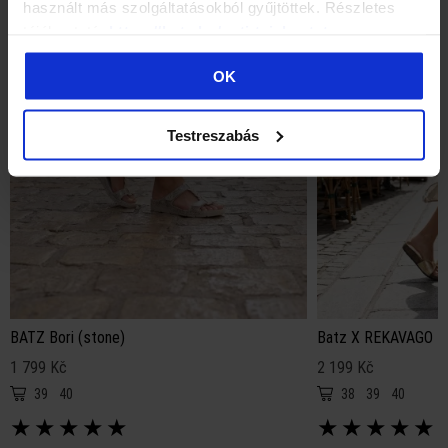
használt más szolgáltatásokból gyűjtöttek. Részletes
tájékoztató:
https://batz.hu/suti-tajekoztato
OK
Testreszabás
BATZ Bori (stone)
Batz X REKAVAGO Pr
1 799 Kč
2 199 Kč
39
40
38
39
40
★
★
★
★
★
★
★
★
★
★