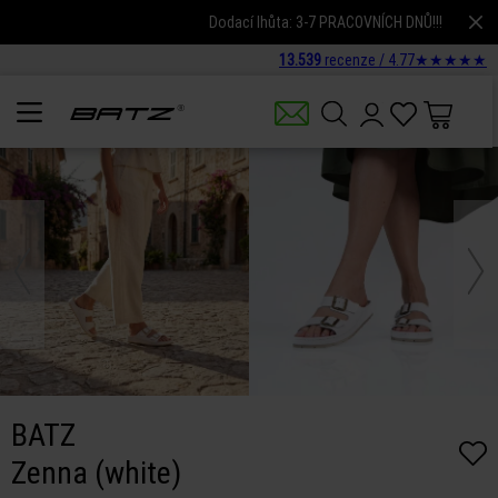
Dodací lhůta: 3-7 PRACOVNÍCH DNŮ!!!
13.539
recenze /
4.77
★
★
★
★
★
BATZ
Zenna (white)