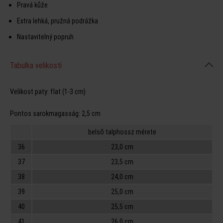
Pravá kůže
Extra lehká, pružná podrážka
Nastavitelný popruh
Tabulka velikostí
Velikost paty:
flat (1-3 cm)
Pontos sarokmagasság:
2,5 cm
belső talphossz mérete
36
23,0 cm
37
23,5 cm
38
24,0 cm
39
25,0 cm
40
25,5 cm
41
26,0 cm