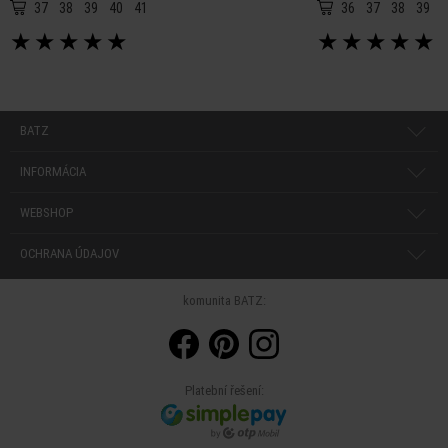
37
38
39
40
41
36
37
38
39
4
★
★
★
★
★
★
★
★
★
★
BATZ
INFORMÁCIA
WEBSHOP
OCHRANA ÚDAJOV
komunita BATZ:
Platební řešení: