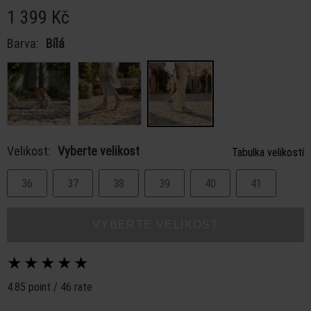
1 399 Kč
Barva:
Bílá
Velikost:
Vyberte velikost
Tabulka velikostí
36
37
38
39
40
41
VYBERTE VELIKOST
★
★
★
★
★
4.85 point / 46 rate