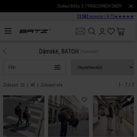
Dodací lhůta: 3-7 PRACOVNÍCH DNŮ!!!
13.582
recenze /
4.77
★
★
★
★
★
Dámské, BATOH
(7 produkt)
Filtr
1 - 7 / 7
Zobrazit:
20
|
40
|
Zobrazit vše