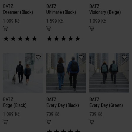
BATZ
BATZ
BATZ
Dreamer (Black)
Ultimate (Black)
Visionary (Beige)
1 099 Kč
1 599 Kč
1 099 Kč
★
★
★
★
★
★
★
★
★
★
BATZ
BATZ
BATZ
Edge (Black)
Every Day (Black)
Every Day (Green)
1 099 Kč
739 Kč
739 Kč
★
★
★
★
★