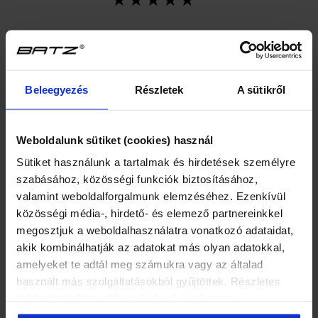
Beleegyezés
Részletek
A sütikről
Weboldalunk sütiket (cookies) használ
BATZ
Every Day (Nude)
Sütiket használunk a tartalmak és hirdetések személyre
szabásához, közösségi funkciók biztosításához,
739 Kč
valamint weboldalforgalmunk elemzéséhez. Ezenkívül
közösségi média-, hirdető- és elemező partnereinkkel
megosztjuk a weboldalhasználatra vonatkozó adataidat,
akik kombinálhatják az adatokat más olyan adatokkal,
DOPORUČENÉ PRODUKTY
amelyeket te adtál meg számukra vagy az általad
használt más szolgáltatásokból gyűjtöttek. Részletes
POUZE ONLINE
POUZE ONLINE
tájékoztató:
https://batz.hu/suti-tajekoztato