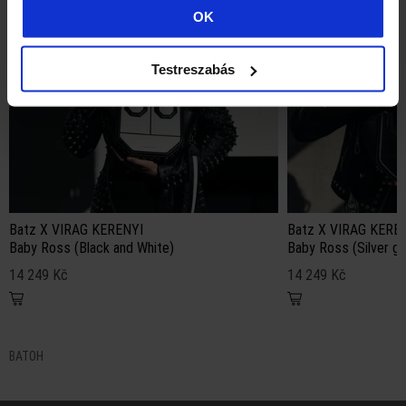
OK
Testreszabás
Batz X VIRAG KERENYI
Batz X VIRAG KERE
Baby Ross (Black and White)
Baby Ross (Silver g
14 249 Kč
14 249 Kč
BATOH