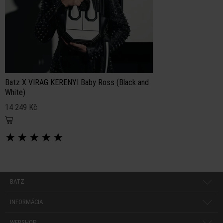
Batz X VIRAG KERENYI Baby Ross (Black and
White)
14 249 Kč
★
★
★
★
★
BATZ
INFORMÁCIA
WEBSHOP