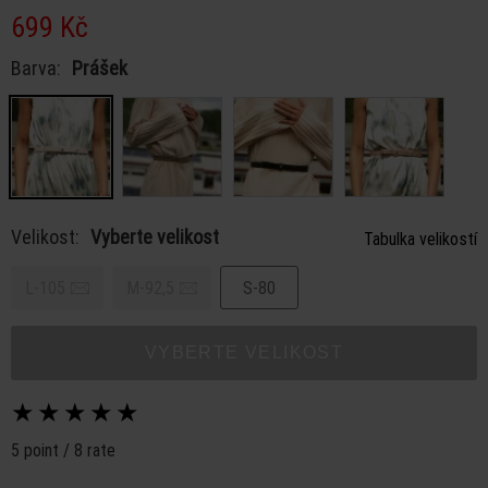
699 Kč
Barva:
Prášek
Velikost:
Vyberte velikost
Tabulka velikostí
L-105
M-92,5
S-80
VYBERTE VELIKOST
★
★
★
★
★
5 point / 8 rate