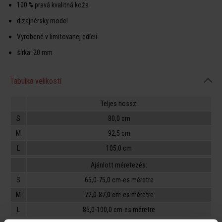
100 % pravá kvalitná koža
dizajnérsky model
Vyrobené v limitovanej edícii
šírka: 20 mm
Tabulka velikostí
Teljes hossz:
S
80,0 cm
M
92,5 cm
L
105,0 cm
Ajánlott méretezés:
S
65,0-75,0 cm-es méretre
M
72,0-87,0 cm-es méretre
L
85,0-100,0 cm-es méretre