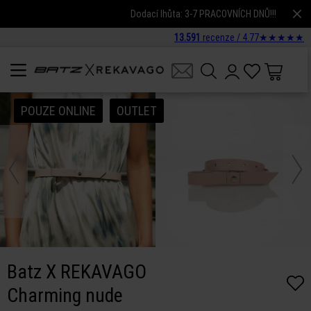
Dodací lhůta: 3-7 PRACOVNÍCH DNŮ!!!
13.591
recenze /
4.77
★
★
★
★
★
POUZE ONLINE
OUTLET
Batz X REKAVAGO
Charming nude