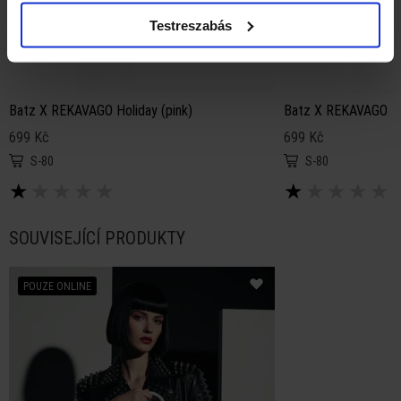
Testreszabás
Batz X REKAVAGO Holiday (pink)
Batz X REKAVAGO Hol
699 Kč
699 Kč
S-80
S-80
★
★
★
★
★
★
★
★
★
★
SOUVISEJÍCÍ PRODUKTY
POUZE ONLINE