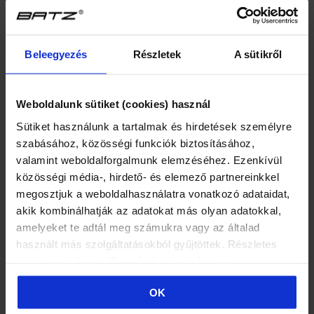
Popis
Beleegyezés
Részletek
A sütikről
Hodnocení
Weboldalunk sütiket (cookies) használ
GPSR
Sütiket használunk a tartalmak és hirdetések személyre
szabásához, közösségi funkciók biztosításához,
MOHLO BY VÁS TAKÉ ZAJÍMAT ...
valamint weboldalforgalmunk elemzéséhez. Ezenkívül
közösségi média-, hirdető- és elemező partnereinkkel
megosztjuk a weboldalhasználatra vonatkozó adataidat,
POUZE ONLINE
POUZE ONLINE
akik kombinálhatják az adatokat más olyan adatokkal,
amelyeket te adtál meg számukra vagy az általad
használt más szolgáltatásokból gyűjtöttek. Részletes
tájékoztató:
https://batz.hu/suti-tajekoztato
OK