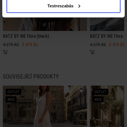
Testreszabás
BATZ BY ME Flora (black)
BATZ BY ME Flora (w
4 279 Kč
3 419 Kč
4 279 Kč
3 419 Kč
SOUVISEJÍCÍ PRODUKTY
OUTLET
OUTLET
AKCE
AKCE