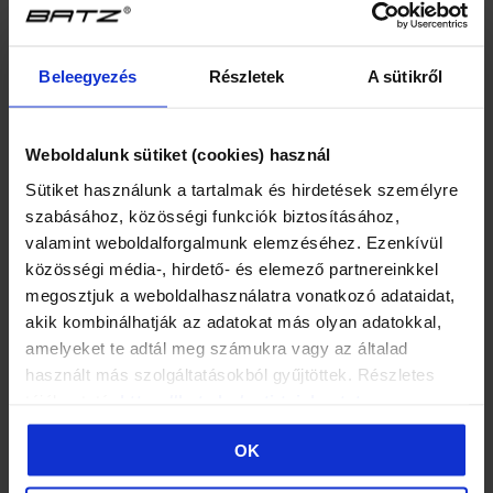
Popis
Beleegyezés
Részletek
A sütikről
Hodnocení
Weboldalunk sütiket (cookies) használ
GPSR
Sütiket használunk a tartalmak és hirdetések személyre
szabásához, közösségi funkciók biztosításához,
valamint weboldalforgalmunk elemzéséhez. Ezenkívül
MOHLO BY VÁS TAKÉ ZAJÍMAT ...
közösségi média-, hirdető- és elemező partnereinkkel
megosztjuk a weboldalhasználatra vonatkozó adataidat,
POUZE ONLINE
POUZE ONLINE
akik kombinálhatják az adatokat más olyan adatokkal,
AKCE
AKCE
amelyeket te adtál meg számukra vagy az általad
használt más szolgáltatásokból gyűjtöttek. Részletes
tájékoztató:
https://batz.hu/suti-tajekoztato
OK