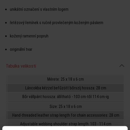
unikátní označení s vlastním logem
řetězový řemínek s ručně provlečeným koženým páskem
kožený ramenní popruh
originální tvar
Tabulka velikostí
Mérete: 25 x 18 x 6 cm
Láncokba kézzel befűzött bőrszíj hossza: 28 cm
Bőr vállpánt hossza: állítható - 103 cm-től 114 cm-ig
Size: 25 x 18 x 6 cm
Hand-threaded leather strap length for chain accessories: 28 cm
Adjustable webbing shoulder strap length: 103 - 114 cm