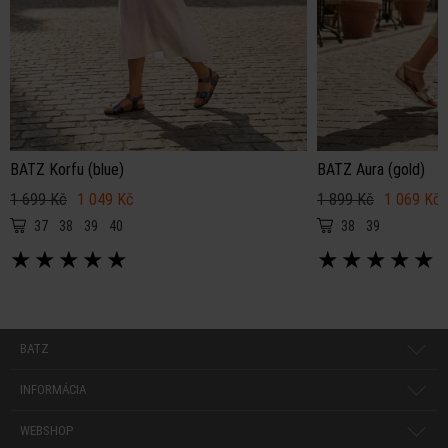
BATZ Korfu (blue)
BATZ Aura (gold)
1 699 Kč
1 049 Kč
1 899 Kč
1 069 Kč
37
38
39
40
38
39
★
★
★
★
★
★
★
★
★
★
BATZ
INFORMÁCIA
WEBSHOP