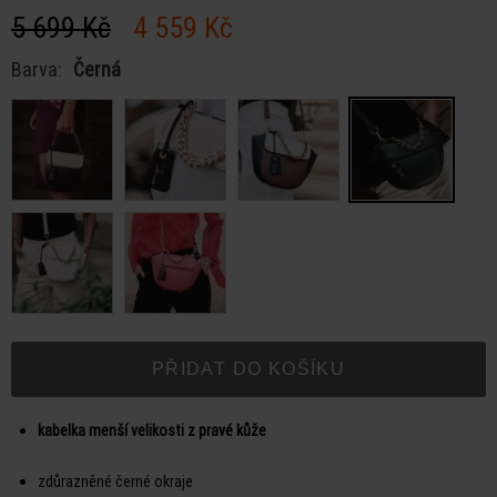
5 699 Kč
4 559 Kč
Barva:
Černá
PŘIDAT DO KOŠÍKU
kabelka menší velikosti z pravé kůže
zdůrazněné černé okraje