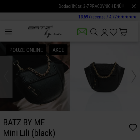
Dodací lhůta: 3-7 PRACOVNÍCH DNŮ!!!
13.597
recenze /
4.77
★
★
★
★
★
POUZE ONLINE
AKCE
BATZ BY ME
Mini Lili (black)