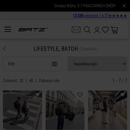
Dodací lhůta: 3-7 PRACOVNÍCH DNŮ!!!
13.586
recenze /
4.77
★
★
★
★
★
LIFESTYLE, BATOH
(7 produkt)
Filtr
1 - 7 / 7
Zobrazit:
20
|
40
|
Zobrazit vše