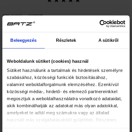
Beleegyezés
Részletek
A sütikről
BATZ
Weboldalunk sütiket (cookies) használ
Every Day (Nude)
Sütiket használunk a tartalmak és hirdetések személyre
739 Kč
szabásához, közösségi funkciók biztosításához,
valamint weboldalforgalmunk elemzéséhez. Ezenkívül
közösségi média-, hirdető- és elemező partnereinkkel
megosztjuk a weboldalhasználatra vonatkozó adataidat,
DOPORUČENÉ PRODUKTY
akik kombinálhatják az adatokat más olyan adatokkal,
amelyeket te adtál meg számukra vagy az általad
használt más szolgáltatásokból gyűjtöttek. Részletes
OUTLET
OUTLET
tájékoztató:
https://batz.hu/suti-tajekoztato
AKCE
AKCE