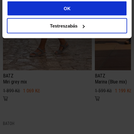
OK
Testreszabás
BATZ
BATZ
Miri grey mix
Marina (Blue mix)
1 899 Kč
1 069 Kč
1 599 Kč
1 199 Kč
BATOH