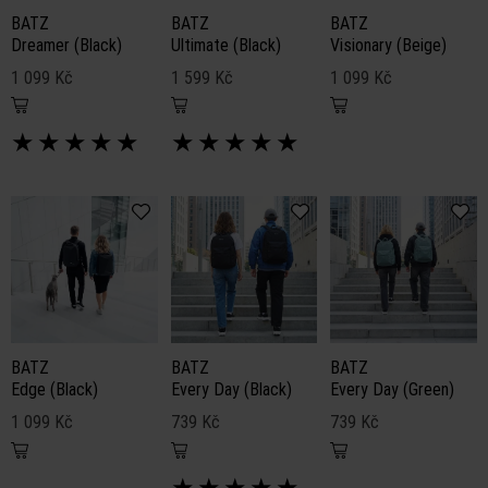
BATZ
BATZ
BATZ
Dreamer (Black)
Ultimate (Black)
Visionary (Beige)
1 099 Kč
1 599 Kč
1 099 Kč
★
★
★
★
★
★
★
★
★
★
BATZ
BATZ
BATZ
Edge (Black)
Every Day (Black)
Every Day (Green)
1 099 Kč
739 Kč
739 Kč
★
★
★
★
★