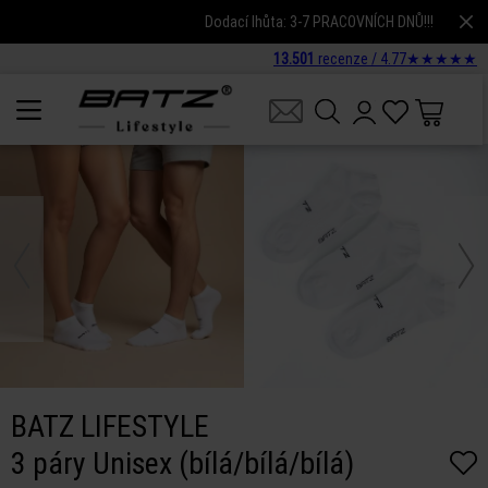
Dodací lhůta: 3-7 PRACOVNÍCH DNŮ!!!
13.501
recenze /
4.77
★
★
★
★
★
BATZ LIFESTYLE
3 páry Unisex (bílá/bílá/bílá)