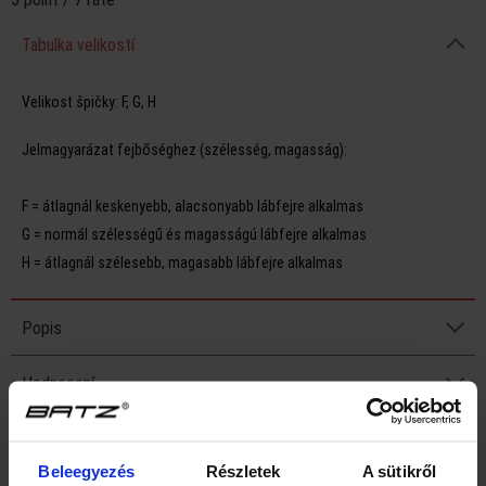
Tabulka velikostí
Velikost špičky:
F, G, H
Jelmagyarázat fejbőséghez (szélesség, magasság):
F = átlagnál keskenyebb, alacsonyabb lábfejre alkalmas
G = normál szélességű és magasságú lábfejre alkalmas
H = átlagnál szélesebb, magasabb lábfejre alkalmas
Popis
Hodnocení
GPSR
Beleegyezés
Részletek
A sütikről