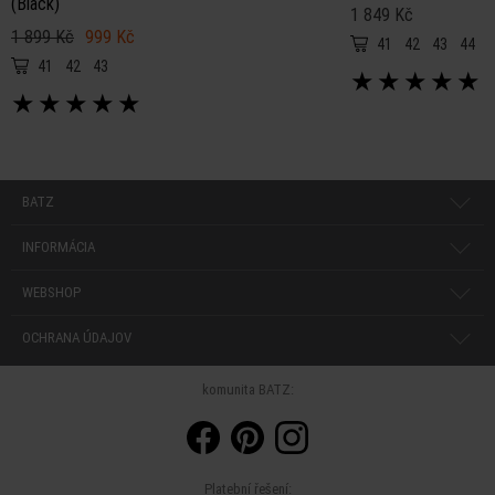
(Black)
1 849 Kč
1 899 Kč
999 Kč
41
42
43
44
4
41
42
43
★
★
★
★
★
★
★
★
★
★
BATZ
INFORMÁCIA
WEBSHOP
OCHRANA ÚDAJOV
komunita BATZ:
Platební řešení: