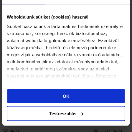
MOHLO BY VÁS TAKÉ ZAJÍMAT ...
Weboldalunk sütiket (cookies) használ
Sütiket használunk a tartalmak és hirdetések személyre
szabásához, közösségi funkciók biztosításához,
valamint weboldalforgalmunk elemzéséhez. Ezenkívül
közösségi média-, hirdető- és elemező partnereinkkel
megosztjuk a weboldalhasználatra vonatkozó adataidat,
akik kombinálhatják az adatokat más olyan adatokkal,
amelyeket te adtál meg számukra vagy az általad
használt más szolgáltatásokból gyűjtöttek. Részletes
tájékoztató:
https://batz.hu/suti-tajekoztato
OK
BATZ LIFESTYLE 3 páry One size (černá/
BATZ LIFESTYLE 2 p
Testreszabás
černá/černá) kotníkové ponožky
(black/black) socks
249 Kč
219 Kč
36-41
35-37
38-41