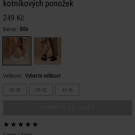
kotníkových ponožek
249 Kč
Barva:
Bílá
Velikost:
Vyberte velikost
35-38
39-42
43-46
VYBERTE VELIKOST
★
★
★
★
★
5 point / 7 rate