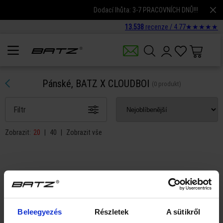
Dodací lhůta: 3-7 PRACOVNÍCH DNŮ!!!
13.538
recenze /
4.77
★
★
★
★
★
Pánské, BATZ X CLOUDBOI
(0 produkt)
Filtr
Zobrazit:
20
|
40
|
Zobrazit vše
Kritériím filtru neodpovídají žádné produkty.
Beleegyezés
Részletek
A sütikről