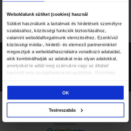
Weboldalunk sütiket (cookies) használ
Sütiket használunk a tartalmak és hirdetések személyre
Pánské | BATZ X CLOUDBOI
szabásához, közösségi funkciók biztosításához,
valamint weboldalforgalmunk elemzéséhez. Ezenkívül
közösségi média-, hirdető- és elemező partnereinkkel
BATZ
megosztjuk a weboldalhasználatra vonatkozó adataidat,
akik kombinálhatják az adatokat más olyan adatokkal,
INFORMÁCIA
amelyeket te adtál meg számukra vagy az általad
WEBSHOP
használt más szolgáltatásokból gyűjtöttek. Részletes
tájékoztató:
https://batz.hu/suti-tajekoztato
OCHRANA ÚDAJOV
OK
komunita BATZ:
Testreszabás
Platební řešení: