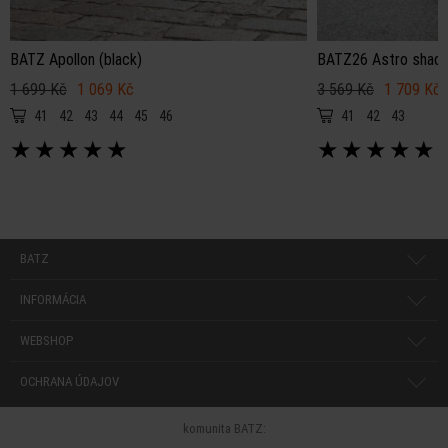
BATZ Apollon (black)
BATZ26 Astro shad
1 699 Kč
1 069 Kč
3 569 Kč
1 709 Kč
41
42
43
44
45
46
41
42
43
★
★
★
★
★
★
★
★
★
★
BATZ
INFORMÁCIA
WEBSHOP
OCHRANA ÚDAJOV
komunita BATZ: