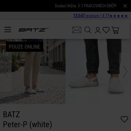
Dodací lhůta: 3-7 PRACOVNÍCH DNŮ!!!
13.547
recenze /
4.77
★
★
★
★
★
POUZE ONLINE
BATZ
Peter-P (white)