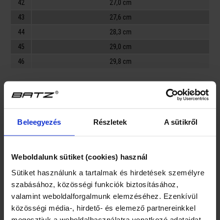
42
27,0 cm
43
27,6 cm
44
28,3 cm
45
29,0 cm
46
29,8 cm
Velikost špičky:
F, G
Jelmagyarázat fejbőséghez (szélesség, magasság):
Beleegyezés
Részletek
A sütikről
F = átlagnál keskenyebb, alacsonyabb lábfejre alkalmas
G = normál szélességű és magasságú lábfejre alkalmas
Weboldalunk sütiket (cookies) használ
H = átlagnál szélesebb, magasabb lábfejre alkalmas
Sütiket használunk a tartalmak és hirdetések személyre
szabásához, közösségi funkciók biztosításához,
Popis
valamint weboldalforgalmunk elemzéséhez. Ezenkívül
közösségi média-, hirdető- és elemező partnereinkkel
megosztjuk a weboldalhasználatra vonatkozó adataidat,