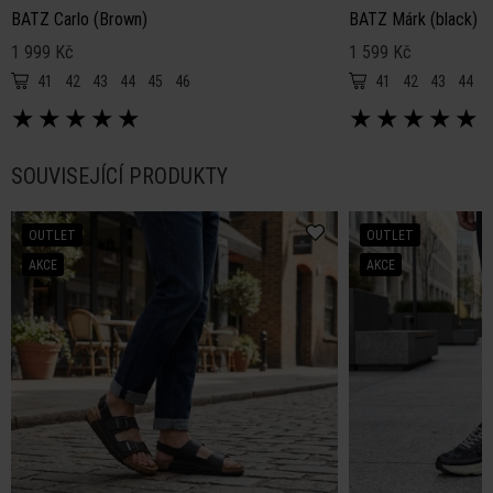
BATZ Carlo (Brown)
BATZ Márk (black)
1 999 Kč
1 599 Kč
41
42
43
44
45
46
41
42
43
44
4
★
★
★
★
★
★
★
★
★
★
SOUVISEJÍCÍ PRODUKTY
OUTLET
OUTLET
AKCE
AKCE