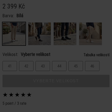
2 399 Kč
Barva:
Bílá
Velikost:
Vyberte velikost
Tabulka velikostí
41
42
43
44
45
46
VYBERTE VELIKOST
★
★
★
★
★
5 point / 3 rate