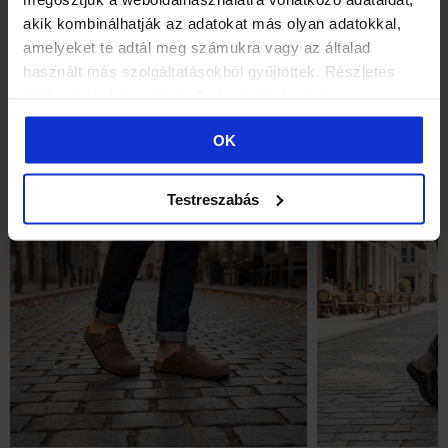
Hodnocení
akik kombinálhatják az adatokat más olyan adatokkal,
amelyeket te adtál meg számukra vagy az általad
GPSR
használt más szolgáltatásokból gyűjtöttek. Részletes
tájékoztató:
https://batz.hu/suti-tajekoztato
MOHLO BY VÁS TAKÉ ZAJÍMAT ...
OK
Testreszabás