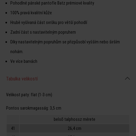
Pohodlné pánské pantofle Batz prémiové kvality
100% pravá kvalitní kůže
Hrubě vyšívaná část svršku pro větší pohodlí
Zadní část s nastavitelným popruhem
Díky nastavitelným popruhům se přizpůsobí vyšším nebo širším
nohám.
Ve více barvách
Tabulka velikostí
Velikost paty:
flat (1-3 cm)
Pontos sarokmagasság:
3,5 cm
belső talphossz mérete
41
26,4 cm