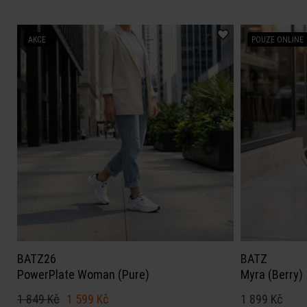
AKCE
POUZE ONLINE
BATZ26
BATZ
PowerPlate Woman (Pure)
Myra (Berry)
1 849 Kč
1 599 Kč
1 899 Kč