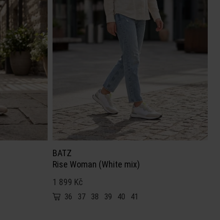
BATZ
Rise Woman (White mix)
1 899 Kč
36
37
38
39
40
41