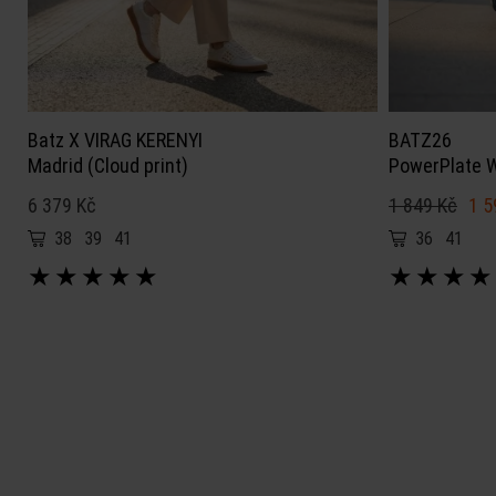
Batz X VIRAG KERENYI
BATZ26
Madrid (Cloud print)
PowerPlate 
6 379 Kč
1 849 Kč
1 5
38
39
41
36
41
★
★
★
★
★
★
★
★
★