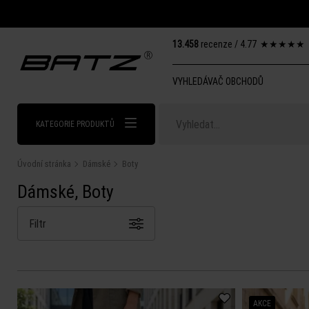
13.458
recenze /
4.77
★
★
★
★
★
VYHLEDÁVAČ OBCHODŮ
KATEGORIE PRODUKTŮ
Úvodní stránka
Dámské
Boty
Dámské, Boty
Filtr
AKCE