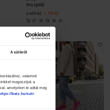
Ava (gold)
2 699 Kč
1 759 Kč
37
38
39
40
41
★
★
★
★
★
POUZE ONLINE
A sütikről
OUTLET
AKCE
tosításához, valamint
einkkel megosztjuk a
kal, amelyeket te adtál meg
https://batz.hu/suti-