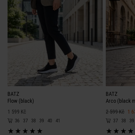
BATZ
BATZ
Flow (black)
Arco (black m
1 599 Kč
2 599 Kč
1 6
36
37
38
39
40
41
37
38
39
★
★
★
★
★
★
★
★
★