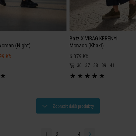
Batz X VIRAG KERENYI
Woman (Night)
Monaco (Khaki)
99 Kč
6 379 Kč
36
37
38
39
41
★
★
★
★
★
★
Zobrazit další produkty
1
2
...
4