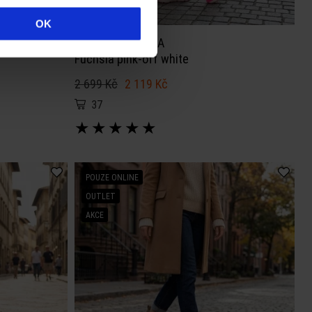
OK
Batz X DAALARNA
Fuchsia pink-off white
2 699 Kč
2 119 Kč
37
★
★
★
★
★
POUZE ONLINE
OUTLET
AKCE