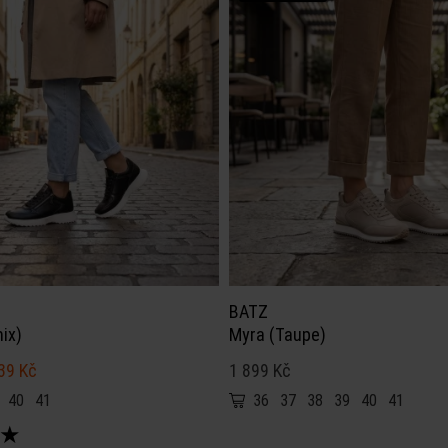
BATZ
ix)
Myra (Taupe)
39 Kč
1 899 Kč
40
41
36
37
38
39
40
41
★