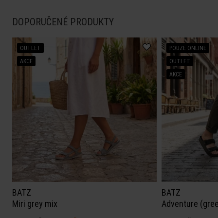
DOPORUČENÉ PRODUKTY
OUTLET
POUZE ONLINE
AKCE
OUTLET
AKCE
BATZ
BATZ
Miri grey mix
Adventure (gre