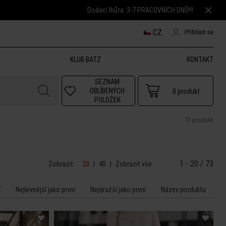
Dodací lhůta: 3-7 PRACOVNÍCH DNŮ!!!
CZ
Přihlásit se
KLUB BATZ
KONTAKT
SEZNAM
OBLÍBENÝCH
0
produkt
POLOŽEK
73 produkt
1 - 20 / 73
Zobrazit:
20
|
40
|
Zobrazit vše
í
Nejlevnější jako první
Nejdražší jako první
Název produktu