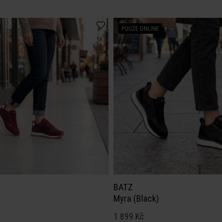
POUZE ONLINE
BATZ
Myra (Black)
1 899 Kč