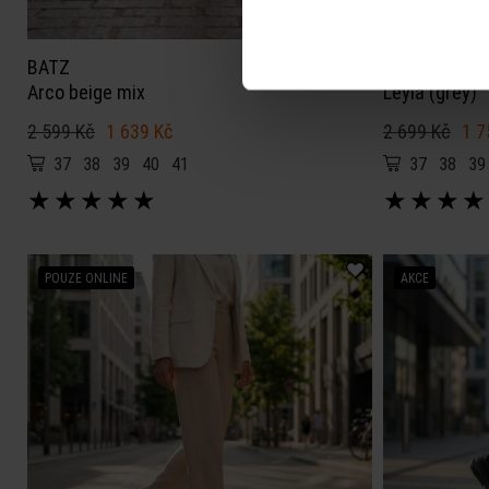
BATZ
BATZ
Arco beige mix
Leyla (grey)
2 599 Kč
1 639 Kč
2 699 Kč
1 7
37
38
39
40
41
37
38
39
★
★
★
★
★
★
★
★
★
POUZE ONLINE
AKCE