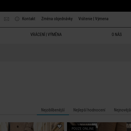
Kontakt
Změna objednávky
Vrátenie | Výmena
VRÁCENÍ | VÝMĚNA
O NÁS
Nejoblíbenější
Nejlepší hodnocení
Nejnovějš
POUZE ONLINE