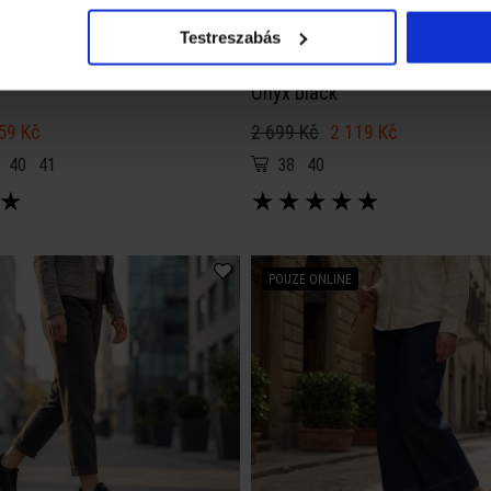
Testreszabás
Batz X DAALARNA
Onyx black
59 Kč
2 699 Kč
2 119 Kč
40
41
38
40
★
★
★
★
★
★
POUZE ONLINE