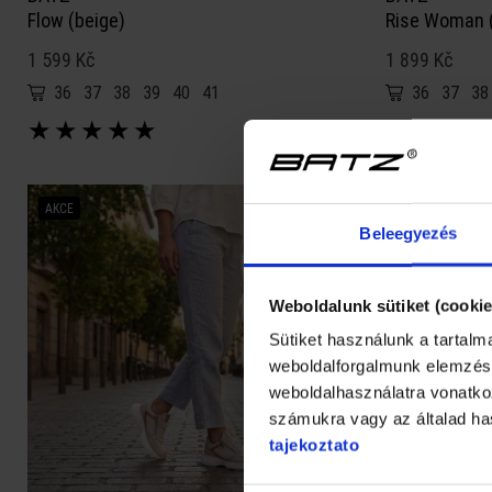
Flow (beige)
Rise Woman (
1 599 Kč
1 899 Kč
36
37
38
39
40
41
36
37
38
★
★
★
★
★
AKCE
OUTLET
Beleegyezés
AKCE
Weboldalunk sütiket (cookie
Sütiket használunk a tartal
weboldalforgalmunk elemzésé
weboldalhasználatra vonatkoz
számukra vagy az általad has
tajekoztato