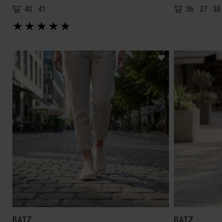
40
41
36
37
38
★
★
★
★
★
BATZ
BATZ