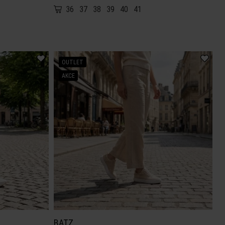
36
37
38
39
40
41
OUTLET
AKCE
BATZ