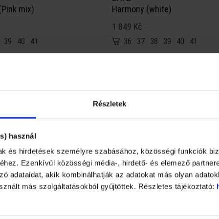
Pink mix)
Harmony (white)
1 849 Kč
39
40
41
36
37
38
39
40
41
★
★
★
★
★
POUZE ONLINE
Részletek
OUTLET
AKCE
s) használ
mak és hirdetések személyre szabásához, közösségi funkciók biz
hez. Ezenkívül közösségi média-, hirdető- és elemező partner
ó adataidat, akik kombinálhatják az adatokat más olyan adatok
znált más szolgáltatásokból gyűjtöttek. Részletes tájékoztató: