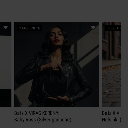
POUZE ONLINE
POUZE ONLIN
Batz X VIRAG KERENYI
Batz X VIRA
Baby Ross (Silver ganache)
Helsinki (Kh