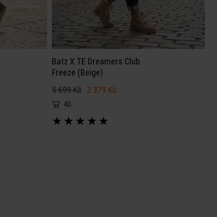
Batz X TE Dreamers Club
Freeze (Beige)
5 699 Kč
3 379 Kč
40
★
★
★
★
★