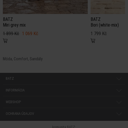
BATZ
BATZ
Miri grey mix
Bori (white-mix)
1 899 Kč
1 069 Kč
1 799 Kč
Móda, Comfort, Sandály
BATZ
INFORMÁCIA
WEBSHOP
OCHRANA ÚDAJOV
komunita BATZ: