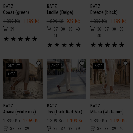
BATZ
BATZ
BATZ
Coast (green)
Lucille (Beige)
Breeze (black)
1 399 Kč
1 199 Kč
1 899 Kč
929 Kč
1 399 Kč
1 199 Kč
39
37
38
39
40
36
37
38
39
41
40
★
★
★
★
★
★
★
★
★
★
★
★
★
★
★
OUTLET
AKCE
AKCE
AKCE
BATZ
BATZ
BATZ
Ariana (white mix)
Joy (Dark Red Mix)
Milena (white mix)
1 899 Kč
1 069 Kč
1 399 Kč
1 199 Kč
1 899 Kč
1 199 Kč
37
38
39
36
37
38
39
37
38
39
40