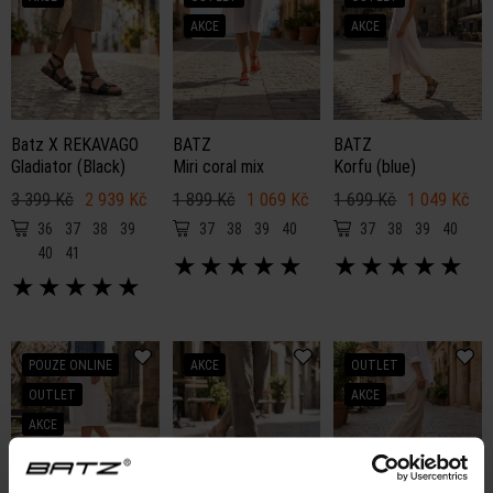
AKCE
AKCE
Batz X REKAVAGO
BATZ
BATZ
Gladiator (Black)
Miri coral mix
Korfu (blue)
3 399 Kč
2 939 Kč
1 899 Kč
1 069 Kč
1 699 Kč
1 049 Kč
36
37
38
39
37
38
39
40
37
38
39
40
40
41
★
★
★
★
★
★
★
★
★
★
★
★
★
★
★
POUZE ONLINE
AKCE
OUTLET
OUTLET
AKCE
AKCE