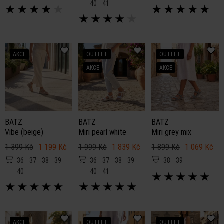
40
41
★
★
★
★
★
★
★
★
★
★
★
★
★
★
★
AKCE
OUTLET
OUTLET
AKCE
AKCE
BATZ
BATZ
BATZ
Vibe (beige)
Miri pearl white
Miri grey mix
1 399 Kč
1 199 Kč
1 999 Kč
1 839 Kč
1 899 Kč
1 069 Kč
36
37
38
39
36
37
38
39
38
39
40
40
41
★
★
★
★
★
★
★
★
★
★
★
★
★
★
★
AKCE
OUTLET
OUTLET