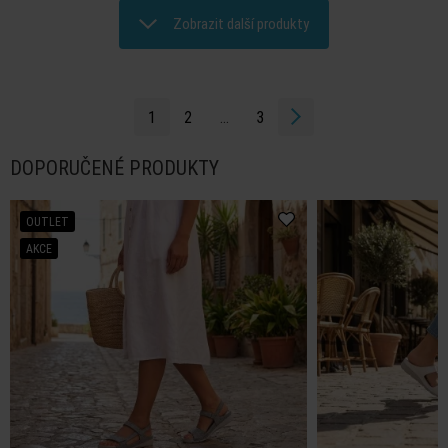
Zobrazit další produkty
1
2
...
3
DOPORUČENÉ PRODUKTY
OUTLET
AKCE