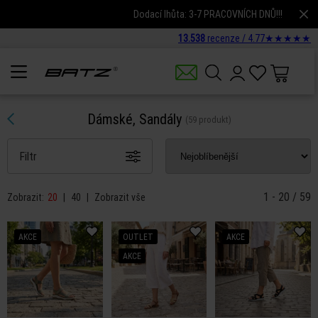
Dodací lhůta: 3-7 PRACOVNÍCH DNŮ!!!
13.538
recenze /
4.77
★
★
★
★
★
Dámské, Sandály
(59 produkt)
Filtr
1 - 20 / 59
Zobrazit:
20
|
40
|
Zobrazit vše
AKCE
OUTLET
AKCE
AKCE