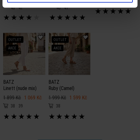
36
37
38
39
36
37
38
39
40
41
40
41
40
41
★
★
★
★
★
★
★
★
★
★
★
★
★
★
★
OUTLET
OUTLET
AKCE
AKCE
BATZ
BATZ
Linett (nude mix)
Ruby (Camel)
1 899 Kč
1 069 Kč
1 999 Kč
1 599 Kč
38
39
38
★
★
★
★
★
★
★
★
★
★