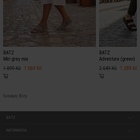
BATZ
BATZ
Miri grey mix
Adventure (green)
1 899 Kč
1 069 Kč
2 049 Kč
1 289 Kč
Sneaker, Boty
BATZ
INFORMÁCIA