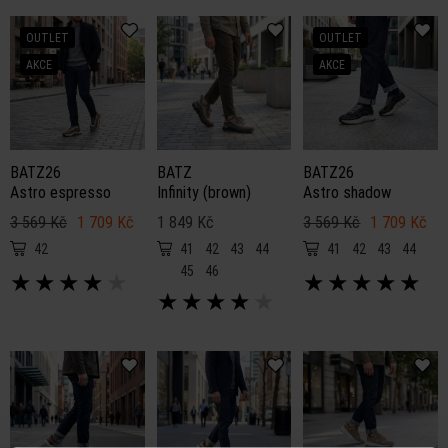
OUTLET
OUTLET
AKCE
AKCE
BATZ26
BATZ
BATZ26
Astro espresso
Infinity (brown)
Astro shadow
3 569 Kč
1 709 Kč
1 849 Kč
3 569 Kč
1 709 Kč
42
41
42
43
44
41
42
43
44
45
46
★
★
★
★
★
★
★
★
★
★
★
★
★
★
★