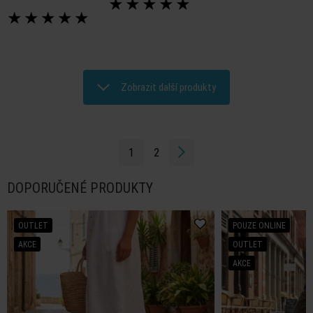
★
★
★
★
★
★
★
★
★
★
Zobrazit další produkty
1
2
DOPORUČENÉ PRODUKTY
OUTLET
POUZE ONLINE
AKCE
OUTLET
AKCE