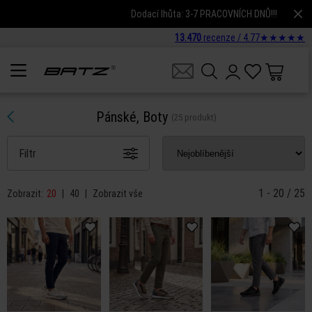
Dodací lhůta: 3-7 PRACOVNÍCH DNŮ!!!
13.470
recenze /
4.77
★
★
★
★
★
Pánské, Boty
(25 produkt)
Filtr
1 - 20 / 25
Zobrazit:
20
|
40
|
Zobrazit vše