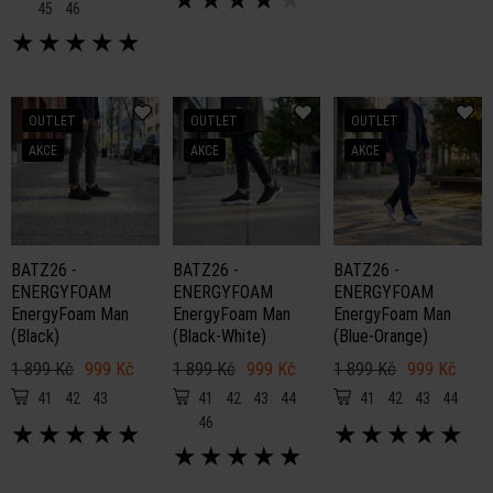
45
46
★
★
★
★
★
OUTLET
OUTLET
OUTLET
AKCE
AKCE
AKCE
BATZ26 -
BATZ26 -
BATZ26 -
ENERGYFOAM
ENERGYFOAM
ENERGYFOAM
EnergyFoam Man
EnergyFoam Man
EnergyFoam Man
(Black)
(Black-White)
(Blue-Orange)
1 899 Kč
999 Kč
1 899 Kč
999 Kč
1 899 Kč
999 Kč
41
42
43
41
42
43
44
41
42
43
44
46
★
★
★
★
★
★
★
★
★
★
★
★
★
★
★