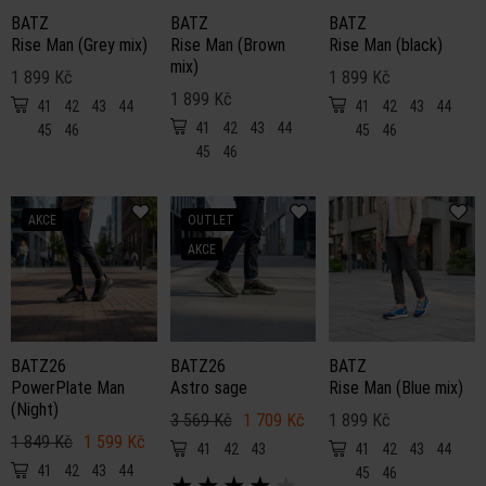
BATZ
BATZ
BATZ
Rise Man (Grey mix)
Rise Man (Brown
Rise Man (black)
mix)
1 899 Kč
1 899 Kč
1 899 Kč
41
42
43
44
41
42
43
44
41
42
43
44
45
46
45
46
45
46
AKCE
OUTLET
AKCE
BATZ26
BATZ26
BATZ
PowerPlate Man
Astro sage
Rise Man (Blue mix)
(Night)
3 569 Kč
1 709 Kč
1 899 Kč
1 849 Kč
1 599 Kč
41
42
43
41
42
43
44
41
42
43
44
45
46
★
★
★
★
★