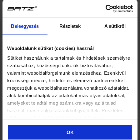
BATZ
BATZ
BATZ
Budapest (grey mix)
Budapest (blue mix)
Budapest (Brown
Beleegyezés
Részletek
A sütikről
Mix)
1 849 Kč
1 849 Kč
1 849 Kč
41
42
43
44
41
42
43
44
Weboldalunk sütiket (cookies) használ
41
42
43
44
45
45
45
★
★
★
★
★
★
★
★
★
★
Sütiket használunk a tartalmak és hirdetések személyre
★
★
★
★
★
szabásához, közösségi funkciók biztosításához,
valamint weboldalforgalmunk elemzéséhez. Ezenkívül
közösségi média-, hirdető- és elemező partnereinkkel
megosztjuk a weboldalhasználatra vonatkozó adataidat,
POUZE ONLINE
POUZE ONLINE
akik kombinálhatják az adatokat más olyan adatokkal,
OUTLET
OUTLET
amelyeket te adtál meg számukra vagy az általad
AKCE
AKCE
használt más szolgáltatásokból gyűjtöttek. Részletes
tájékoztató:
https://batz.hu/suti-tajekoztato
BATZ
Batz X VIRAG
Batz X VIRAG
OK
Budapest (black)
KERENYI
KERENYI