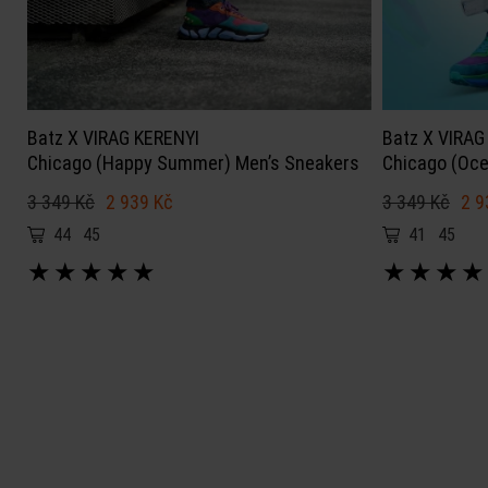
Batz X VIRAG KERENYI
Batz X VIRAG
Chicago (Happy Summer) Men’s Sneakers
Chicago (Oce
3 349 Kč
2 939 Kč
3 349 Kč
2 9
44
45
41
45
★
★
★
★
★
★
★
★
★