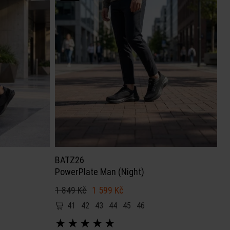
BATZ26
PowerPlate Man (Night)
1 849 Kč
1 599 Kč
41
42
43
44
45
46
★
★
★
★
★