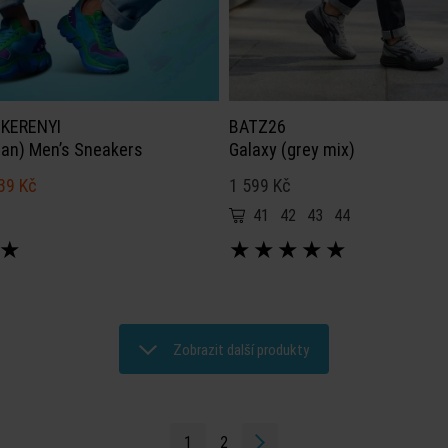
 KERENYI
BATZ26
an) Men’s Sneakers
Galaxy (grey mix)
39 Kč
1 599 Kč
41
42
43
44
★
★
★
★
★
★
Zobrazit další produkty
1
2