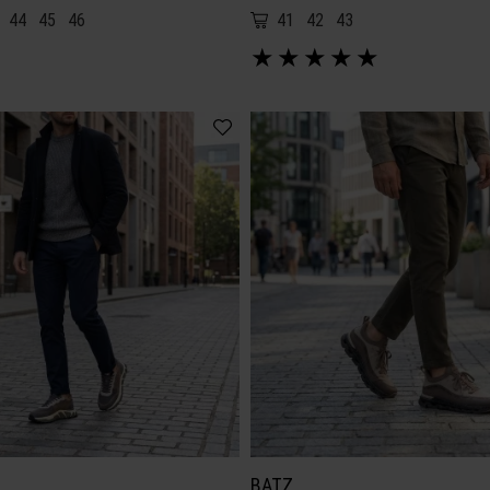
44
45
46
41
42
43
★
★
★
★
★
BATZ