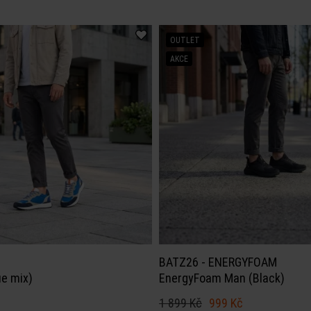
OUTLET
AKCE
BATZ26 - ENERGYFOAM
ue mix)
EnergyFoam Man (Black)
1 899 Kč
999 Kč