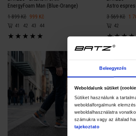
EnergyFoam Man (Blue-Orange)
Astro espres
1 899 Kč
999 Kč
3 569 Kč
1 7
41
42
43
44
42
★
★
★
★
★
★
★
★
★
Beleegyezés
Weboldalunk sütiket (cookie
Sütiket használunk a tartal
weboldalforgalmunk elemzésé
weboldalhasználatra vonatkoz
számukra vagy az általad has
tajekoztato