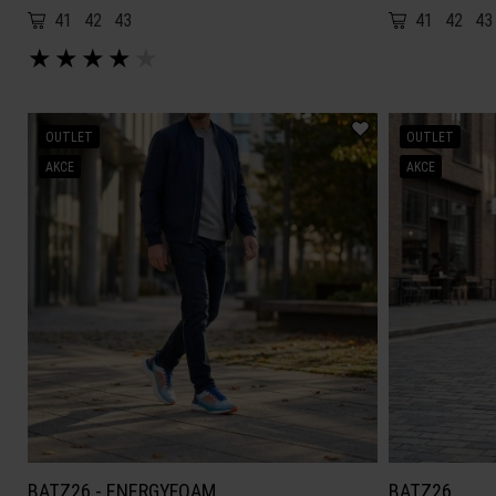
41
42
43
41
42
43
★
★
★
★
★
OUTLET
OUTLET
AKCE
AKCE
BATZ26 - ENERGYFOAM
BATZ26