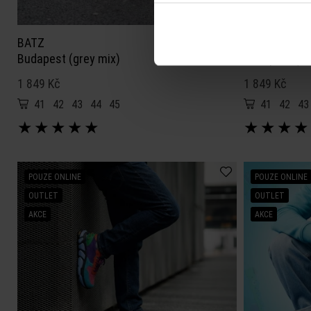
BATZ
BATZ
Budapest (grey mix)
Budapest (bl
1 849 Kč
1 849 Kč
41
42
43
44
45
41
42
43
★
★
★
★
★
★
★
★
★
POUZE ONLINE
POUZE ONLINE
OUTLET
OUTLET
AKCE
AKCE