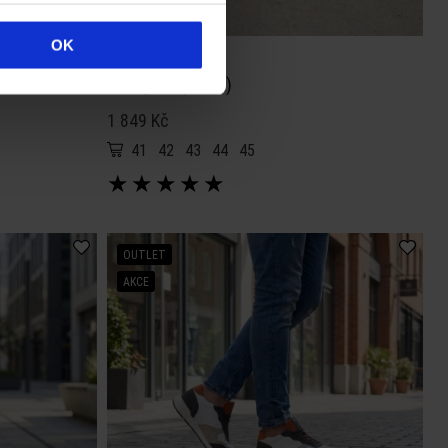
OK
BATZ
Budapest (black)
1 849 Kč
41
42
43
44
45
★
★
★
★
★
OUTLET
AKCE