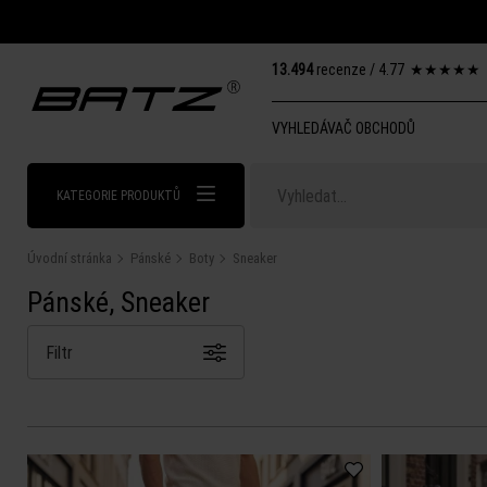
13.494
recenze /
4.77
★
★
★
★
★
VYHLEDÁVAČ OBCHODŮ
KATEGORIE PRODUKTŮ
Úvodní stránka
Pánské
Boty
Sneaker
Pánské, Sneaker
Filtr