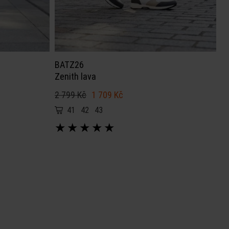
BATZ26
Zenith lava
2 799 Kč
1 709 Kč
41
42
43
★
★
★
★
★