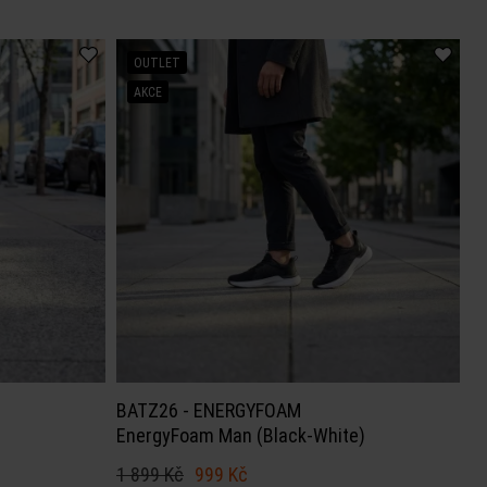
OUTLET
AKCE
BATZ26 - ENERGYFOAM
EnergyFoam Man (Black-White)
1 899 Kč
999 Kč