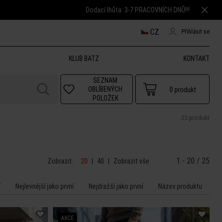
Dodací lhůta: 3-7 PRACOVNÍCH DNŮ!!!
CZ
Přihlásit se
KLUB BATZ
KONTAKT
SEZNAM
OBLÍBENÝCH
0
produkt
POLOŽEK
25 produkt
1 - 20 / 25
Zobrazit:
20
|
40
|
Zobrazit vše
í
Nejlevnější jako první
Nejdražší jako první
Název produktu
AKCE