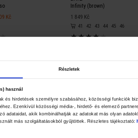
so
Infinity (brown)
09 Kč
1 849 Kč
41
42
43
44
45
46
★
★
★
★
★
★
Részletek
s) használ
mak és hirdetések személyre szabásához, közösségi funkciók biz
hez. Ezenkívül közösségi média-, hirdető- és elemező partner
ó adataidat, akik kombinálhatják az adatokat más olyan adatok
znált más szolgáltatásokból gyűjtöttek. Részletes tájékoztató: