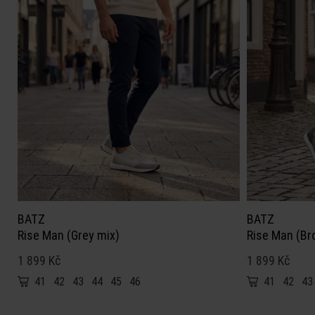
BATZ
BATZ
Rise Man (Grey mix)
Rise Man (Br
1 899 Kč
1 899 Kč
41
42
43
44
45
46
41
42
43