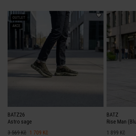
OUTLET
AKCE
BATZ26
BATZ
Astro sage
Rise Man (Bl
3 569 Kč
1 709 Kč
1 899 Kč