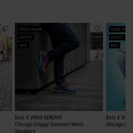
POUZE ONLINE
POUZE ONLIN
OUTLET
OUTLET
AKCE
AKCE
Batz X VIRAG KERENYI
Batz X VIRA
Chicago (Happy Summer) Men’s
Chicago (Oc
Sneakers