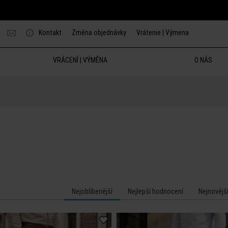
Kontakt
Změna objednávky
Vrátenie | Výmena
VRÁCENÍ | VÝMĚNA
O NÁS
Nejoblíbenější
Nejlepší hodnocení
Nejnovějš