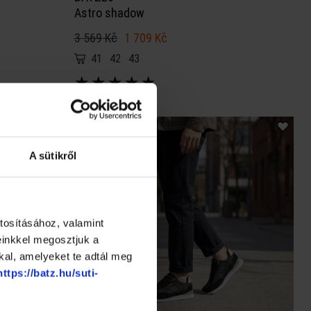
Astro shadow
3 569 Kč
1 709 Kč
41
42
43
★
★
★
★
★
A sütikről
tosításához, valamint
einkkel megosztjuk a
kal, amelyeket te adtál meg
https://batz.hu/suti-