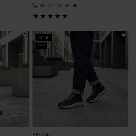
41
42
43
44
46
★
★
★
★
★
OUTLET
AKCE
BATZ26