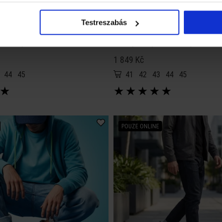
Testreszabás
BATZ
ue mix)
Budapest (Brown Mix)
1 849 Kč
44
45
41
42
43
44
45
★
★
★
★
★
★
POUZE ONLINE