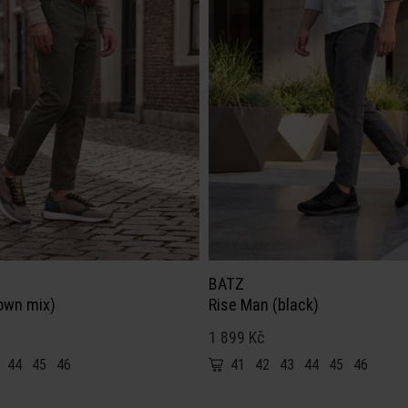
BATZ
own mix)
Rise Man (black)
1 899 Kč
44
45
46
41
42
43
44
45
46